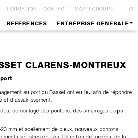
S
FORMATION
CONTACT
MARTI GROUPE
RÉFÉRENCES
ENTREPRISE GÉNÉRALE
ASSET CLARENS-MONTREUX
port
nagement au port du Basset ont eu lieu afin de répondre
é et d'assainissement.
ades, démontage des pontons, des amarrages corps-
620 mm et scellement de pieux, nouveaux pontons
édiments lacustres pollués. Réfection de rampes, de la