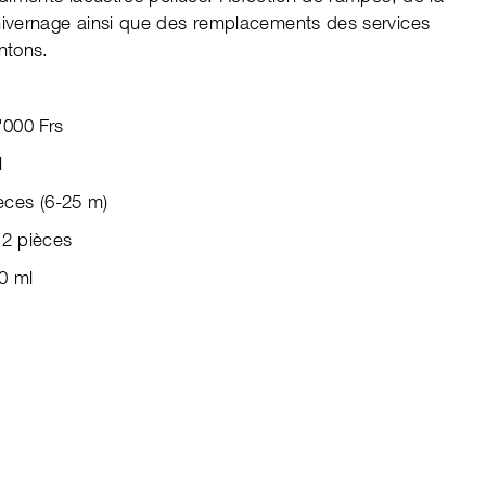
hivernage ainsi que des remplacements des services
ntons.
'000 Frs
l
èces (6-25 m)
 2 pièces
0 ml