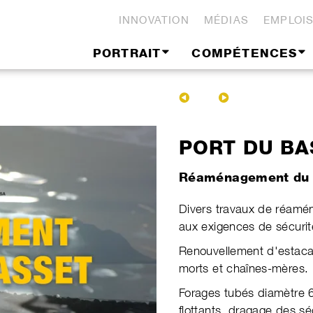
INNOVATION
MÉDIAS
EMPLOI
PORTRAIT
COMPÉTENCES
PORT DU B
​Réaménagement du 
​Divers travaux de réamé
aux exigences de sécurit
Renouvellement d'estac
morts et chaînes-mères.
Forages tubés diamètre 
flottants, dragage des s