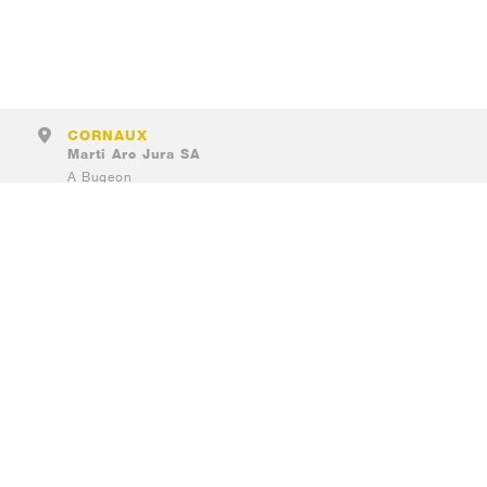
CORNAUX
Marti Arc Jura SA
A Bugeon
2087 Cornaux
PORRENTRUY
(succ.)
Marti Arc Jura SA
Xavier-Stockmar 15
2900 Porrentruy
DELÉMONT
(succ.)
Marti Arc Jura SA
Rue Saint-Maurice 11
2800 Delémont
TAVANNES
(succ.)
Marti Arc Jura SA